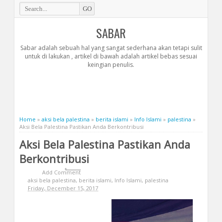
SABAR
Sabar adalah sebuah hal yang sangat sederhana akan tetapi sulit
untuk di lakukan , artikel di bawah adalah artikel bebas sesuai
keingian penulis.
Home
»
aksi bela palestina
»
berita islami
»
Info Islami
»
palestina
»
Aksi Bela Palestina Pastikan Anda Berkontribusi
Aksi Bela Palestina Pastikan Anda
Berkontribusi
Add Comment
aksi bela palestina
,
berita islami
,
Info Islami
,
palestina
Friday, December 15, 2017