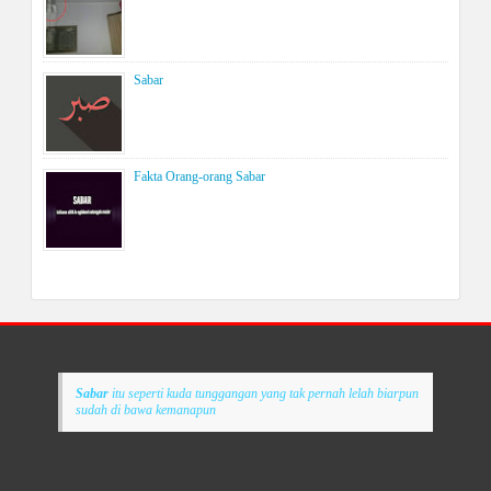
Sabar
Fakta Orang-orang Sabar
Sabar
itu seperti kuda tunggangan yang tak pernah lelah biarpun
sudah di bawa kemanapun