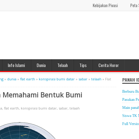
Kebijakan Pivasi
Peta 
Info Islami
Dunia
Telaah
Tips
Cerita Horor
PANAH I
ng
»
dunia
»
flat earth
»
konspirasi bumi datar
»
sabar
»
telaah
»
Flat
Berburu Bu
lam Memahami Bentuk Bumi
Pasukan P
Main panah
ia
,
flat earth
,
konspirasi bumi datar
,
sabar
,
telaah
Siswa TK 
Full Versi