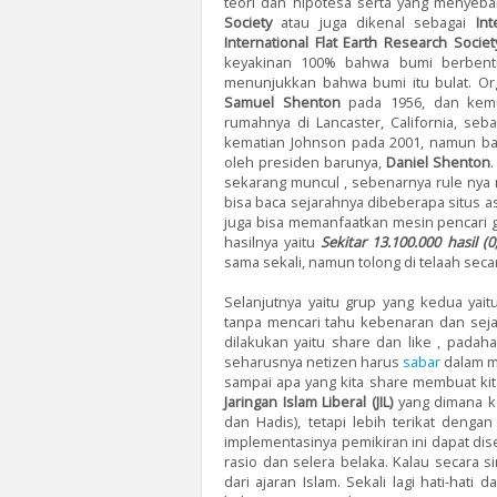
teori dan hipotesa serta yang menyeb
Society
atau juga dikenal sebagai
Int
International Flat Earth Research Societ
keyakinan 100% bahwa bumi berbentuk
menunjukkan bahwa bumi itu bulat. Orga
Samuel Shenton
pada 1956, dan kem
rumahnya di Lancaster, California, sebag
kematian Johnson pada 2001, namun bar
oleh presiden barunya,
Daniel Shenton
.
sekarang muncul , sebenarnya rule nya
bisa baca sejarahnya dibeberapa situs asa
juga bisa memanfaatkan mesin pencari go
hasilnya yaitu
Sekitar 13.100.000 hasil (0
sama sekali, namun tolong di telaah secar
Selanjutnya yaitu grup yang kedua yait
tanpa mencari tahu kebenaran dan sejar
dilakukan yaitu share dan like , pada
seharusnya netizen harus
sabar
dalam m
sampai apa yang kita share membuat kit
Jaringan Islam Liberal (JIL)
yang dimana k
dan Hadis), tetapi lebih terikat dengan
implementasinya pemikiran ini dapat di
rasio dan selera belaka. Kalau secara 
dari ajaran Islam. Sekali lagi hati-hati