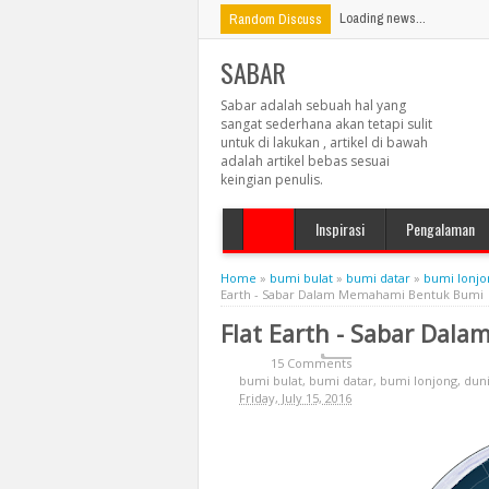
Loading news...
Random Discuss
SABAR
Sabar adalah sebuah hal yang
sangat sederhana akan tetapi sulit
untuk di lakukan , artikel di bawah
adalah artikel bebas sesuai
keingian penulis.
Inspirasi
Pengalaman
Home
»
bumi bulat
»
bumi datar
»
bumi lonjo
Earth - Sabar Dalam Memahami Bentuk Bumi
Flat Earth - Sabar Da
15 Comments
bumi bulat
,
bumi datar
,
bumi lonjong
,
dun
Friday, July 15, 2016