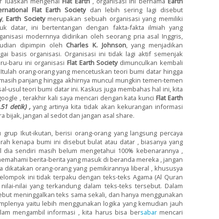
ar luaskan mengenai
Flat Earth
, organisasi ini bernama
Earth
ernational Flat Earth Society
dan lebih sering lagi disebut
y
,
Earth Society
merupakan sebuah organisasi yang memiliki
 datar, ini bertentangan dengan fakta-fakta ilmiah yang
nisasi modernnya didirikan oleh seorang pria asal Inggris,
udian dipimpin oleh
Charles K. Johnson
, yang menjadikan
ai basis organisasi. Organisasi ini tidak lagi aktif semenjak
u-baru ini organisasi
Flat Earth Society
dimunculkan kembali
 Itulah orang-orang yang mencetuskan teori bumi datar hingga
 masih panjang hingga akhirnya muncul mungkin temen-temen
l-usul teori bumi datar ini. Kaskus juga membahas hal ini, kita
ogle , terakhir kali saya mencari dengan kata kunci
Flat Earth
,51 detik) ,
yang artinya kita tidak akan kekurangan informasi
a bijak, jangan al sedot dan jangan asal share.
u grup Ikut-ikutan, berisi orang-orang yang langsung percaya
ah kenapa bumi ini disebut bulat atau datar , biasanya yang
hal dia sendiri masih belum mengetahui 100% kebenarannya ,
emahami berita-berita yang masuk di beranda mereka , jangan
a dikatakan orang-orang yang pemikirannya liberal , khususya
elompok ini tidak terpaku dengan teks-teks Agama (Al Quran
 nilai-nilai yang terkandung dalam teks-teks tersebut. Dalam
sebut meninggalkan teks sama sekali, dan hanya menggunakan
simplenya yaitu lebih menggunakan logika yang kemudian jauh
 dalam mengambil informasi , kita harus bisa ber
sabar
mencari