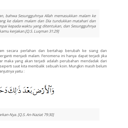
an, bahwa Sesungguhnya Allah memasukkan malam ke
ang ke dalam malam dan Dia tundukkan matahari dan
ampai kepada waktu yang ditentukan, dan Sesungguhnya
kamu kerjakan.[Q.S. Luqman 31:29]
alam secara perlahan dan bertahap berubah ke siang dan
erganti menjadi malam. Fenomena ini hanya dapat terjadi jika
atar maka yang akan terjadi adalah perubahan mendadak dari
 seperti saat kita membalik sebuah koin. Mungkin masih belum
anjutnya yaitu :
kan-Nya. [Q.S. An-Naziat 79:30]