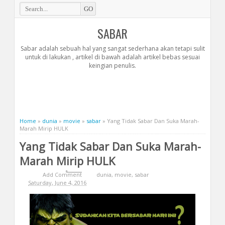
SABAR
Sabar adalah sebuah hal yang sangat sederhana akan tetapi sulit
untuk di lakukan , artikel di bawah adalah artikel bebas sesuai
keingian penulis.
Home
»
dunia
»
movie
»
sabar
»
Yang Tidak Sabar Dan Suka Marah-
Marah Mirip HULK
Yang Tidak Sabar Dan Suka Marah-
Marah Mirip HULK
Add Comment
dunia
,
movie
,
sabar
Saturday, June 4, 2016