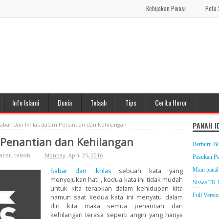
Kebijakan Pivasi
Peta 
Info Islami
Dunia
Telaah
Tips
Cerita Horor
PANAH I
abar Dan Ikhlas dalam Penantian dan Kehilangan
 Penantian dan Kehilangan
Berburu Bu
abar
,
telaah
Monday, April 25, 2016
Pasukan P
Main panah
Sabar dan ikhlas
sebuah kata yang
menyejukan hati , kedua kata ini tidak mudah
Siswa TK 
untuk kita terapkan dalam kehidupan kita
Full Versi
namun saat kedua kata ini menyatu dalam
diri kita maka semua penantian dan
kehilangan terasa seperti angin yang hanya