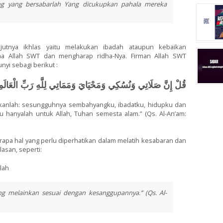
g yang bersabarlah Yang dicukupkan pahala mereka
njutnya ikhlas yaitu melakukan ibadah ataupun kebaikan
na Allah SWT dan mengharap ridha-Nya. Firman Allah SWT
nyi sebagi berikut :
قُلْ إِنَّ صَلَاتِي وَنُسُكِي وَمَحْيَايَ وَمَمَاتِي لِلَّهِ رَبِّ الْعَالَم
akanlah: sesungguhnya sembahyangku, ibadatku, hidupku dan
u hanyalah untuk Allah, Tuhan semesta alam.” (Qs. Al-An’am:
apa hal yang perlu diperhatikan dalam melatih kesabaran dan
lasan, seperti:
lah
ng melainkan sesuai dengan kesanggupannya.” (Qs. Al-