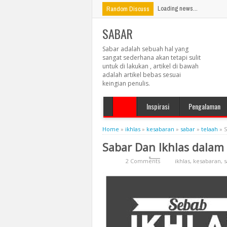
Loading news...
Random Discuss
SABAR
Sabar adalah sebuah hal yang
sangat sederhana akan tetapi sulit
untuk di lakukan , artikel di bawah
adalah artikel bebas sesuai
keingian penulis.
Inspirasi
Pengalaman
Home
»
ikhlas
»
kesabaran
»
sabar
»
telaah
»
S
Sabar Dan Ikhlas dalam
2 Comments
ikhlas
,
kesabaran
,
s