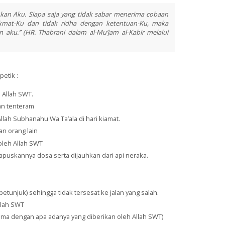
nkan Aku. Siapa saja yang tidak sabar menerima cobaan
nikmat-Ku dan tidak ridha dengan ketentuan-Ku, maka
 aku.” (HR. Thabrani dalam al-Mu’jam al-Kabir melalui
etik :
 Allah SWT.
an tenteram
ah Subhanahu Wa Ta’ala di hari kiamat.
n orang lain
oleh Allah SWT
puskannya dosa serta dijauhkan dari api neraka.
tunjuk) sehingga tidak tersesat ke jalan yang salah.
llah SWT
ima dengan apa adanya yang diberikan oleh Allah SWT)