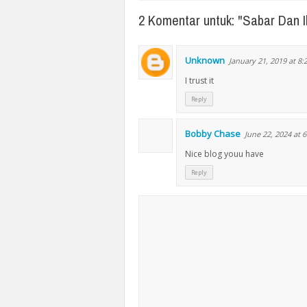
2 Komentar untuk: "Sabar Dan 
Unknown
January 21, 2019 at 8
I trust it
Reply
Bobby Chase
June 22, 2024 at 
Nice blog youu have
Reply