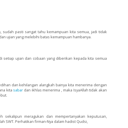
, sudah pasti sangat tahu kemampuan kita semua, jadi tidak
dan ujian yang melebihi batas kemampuan hambanya.
i setiap ujian dan cobaan yang diberikan kepada kita semua
sedihan dan kehilangan alangkah bainya kita menerima dengan
ana kita
sabar
dan ikhlas menerima , maka IsyaAllah tidak akan
but.
oleh sekalipun meragukan dan mempertanyakan keputusan,
lah SWT. Perhatikan firman-Nya dalam hadist Qudsi,