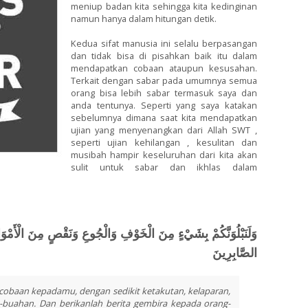
meniup badan kita sehingga kita kedinginan
namun hanya dalam hitungan detik.
Kedua sifat manusia ini selalu berpasangan
dan tidak bisa di pisahkan baik itu dalam
mendapatkan cobaan ataupun kesusahan.
Terkait dengan sabar pada umumnya semua
orang bisa lebih sabar termasuk saya dan
anda tentunya. Seperti yang saya katakan
sebelumnya dimana saat kita mendapatkan
ujian yang menyenangkan dari Allah SWT ,
seperti ujian kehilangan , kesulitan dan
musibah hampir keseluruhan dari kita akan
sulit untuk sabar dan ikhlas dalam
وَلَنَبْلُوَنَّكُمْ بِشَيْءٍ مِنَ الْخَوْفِ وَالْجُوعِ وَنَقْصٍ مِنَ الْأَمْوَا
الصَّابِرِينَ
cobaan kepadamu, dengan sedikit ketakutan, kelaparan,
-buahan. Dan berikanlah berita gembira kepada orang-