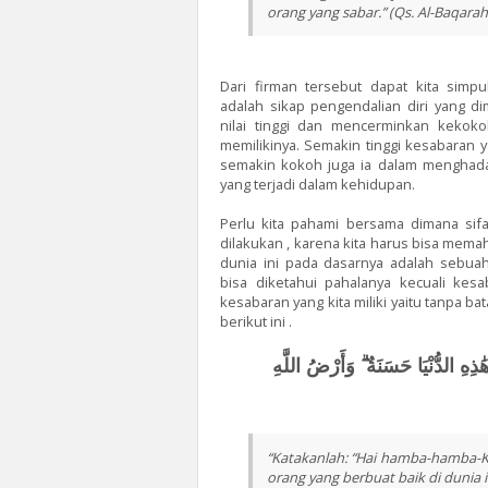
orang yang sabar.” (Qs. Al-Baqarah
Dari firman tersebut dapat kita sim
adalah sikap pengendalian diri yang d
nilai tinggi dan mencerminkan kekok
memilikinya. Semakin tinggi kesabaran 
semakin kokoh juga ia dalam menghad
yang terjadi dalam kehidupan.
Perlu kita pahami bersama dimana sifat
dilakukan , karena kita harus bisa mema
dunia ini pada dasarnya adalah sebuah
bisa diketahui pahalanya kecuali kesa
kesabaran yang kita miliki yaitu tanpa ba
berikut ini .
ٰذِهِ الدُّنْيَا حَسَنَةٌ ۗ وَأَرْضُ اللَّهِ
“Katakanlah: “Hai hamba-hamba-
orang yang berbuat baik di dunia 