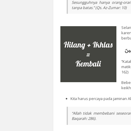
Sesungguhnya hanya orang-oran
tanpa batas.” (Qs. Az-Zumar: 10)
Sela
kare
berbu
ِينَ
“Kat
matik
162)
Beber
keikh
Kita harus percaya pada jaminan Al
“Allah tidak membebani seseora
Baqarah: 286).