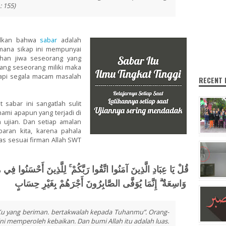
: 155)
pulkan bahwa
sabar
adalah
imana sikap ini mempunyai
ohan jiwa seseorang yang
yang seseorang miliki maka
api segala macam masalah
RECENT
 sabar ini sangatlah sulit
hami apapun yang terjadi di
 ujian. Dan setiap amalan
baran kita, karena pahala
tas sesuai firman Allah SWT
قُلْ يَا عِبَادِ الَّذِينَ آمَنُوا اتَّقُوا رَبَّكُمْ ۚ لِلَّذِينَ أَحْسَنُوا فِي هَ
وَاسِعَةٌ ۗ إِنَّمَا يُوَفَّى الصَّابِرُونَ أَجْرَهُمْ بِغَيْرِ حِسَابٍ
Ku yang beriman. bertakwalah kepada Tuhanmu”. Orang-
ini memperoleh kebaikan. Dan bumi Allah itu adalah luas.